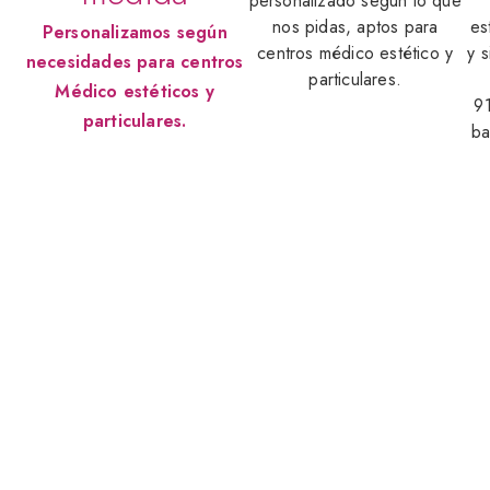
personalizado según lo que
nos pidas, aptos para
es
Personalizamos según
centros médico estético y
y 
necesidades para centros
particulares.
Médico estéticos y
9
particulares.
ba
Para reserva de cualquier curso se debe
abonar 50€ que se descuentan del precio
del curso. El resto se abona el día del
mismo. La reserva no es reembolsable
bajo ninguna circunstancia.