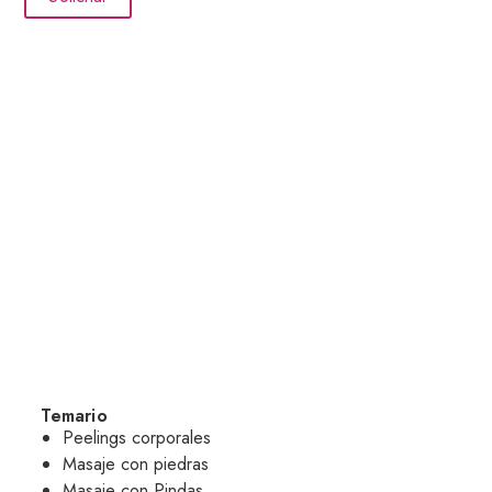
salen capacitados directamente para
enfrentarse al mundo laboral y con la
garantía de poder repetir una
segunda vez totalmente gratis, y así
aclarar dudas que puedan surgir.
La formación está respaldada por
profesores en activo con más de 10
años de experiencia en el sector con
la máxima profesionalidad,
diploma/titulación, prácticas reales,
teoría y exámenes. Prácticas y
aprendizaje con la última
aparatología del mercado y grupos
muy reducidos de alumnos para una
enseñanza de 10.
Temario
Peelings corporales
Masaje con piedras
Masaje con Pindas