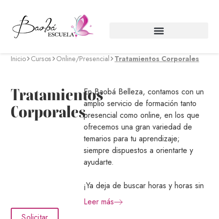
Inicio
Cursos
Online
/
Presencial
Tratamientos Corporales
Tratamientos
En Baobá Belleza, contamos con un
amplio servicio de formación tanto
Corporales
presencial como online, en los que
ofrecemos una gran variedad de
temarios para tu aprendizaje;
siempre dispuestos a orientarte y
ayudarte.
¡Ya deja de buscar horas y horas sin
saber qué curso elegir!, porque en
Leer más
Baobá Belleza todos los alumnos
Solicitar