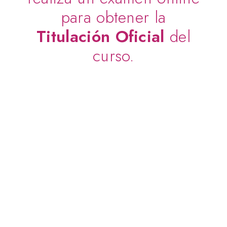
para obtener la
Titulación
Oficial
del
curso.
El curso se
imparte en dos
modalidades:
presencial y
online
, para
que puedas
elegir la opción