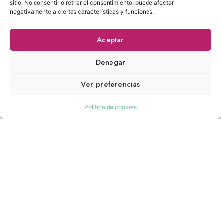
sitio. No consentir o retirar el consentimiento, puede afectar
negativamente a ciertas características y funciones.
Aceptar
Denegar
Ver preferencias
Política de cookies
También ofrecemos equipos en renting o
explotación compartida.