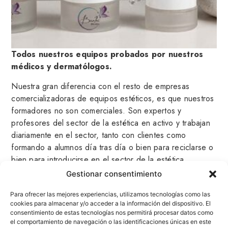
Nosotros, además de toda esa formación, también
tenemos un aula virtual exclusiva para los clientes de
equipos estéticos. Con diploma acreditativo y con
experiencia en formación de estética.
Todos nuestros equipos probados por nuestros
Todo tipo de cursos del sector, no solo de los equipos
médicos y dermatólogos.
adquiridos, de toda la estética. Nuestro equipo está
Nuestra gran diferencia con el resto de empresas
formado por especialistas, doctores, ingenieros y técnicos
comercializadoras de equipos estéticos, es que nuestros
con muchos años de experiencia en equipación estética y
formadores no son comerciales. Son expertos y
médica.
profesores del sector de la estética en activo y trabajan
diariamente en el sector, tanto con clientes como
formando a alumnos día tras día o bien para reciclarse o
bien para introducirse en el sector de la estética.
Gestionar consentimiento
Por ello la formación que se dará de los equipos es
titulada y de gran calidad.
Para ofrecer las mejores experiencias, utilizamos tecnologías como las
También se ofrece garantía de los equipos, equipo de
cookies para almacenar y/o acceder a la información del dispositivo. El
consentimiento de estas tecnologías nos permitirá procesar datos como
sustitución en el caso de algún tipo de problema con el
el comportamiento de navegación o las identificaciones únicas en este
equipo, ayuda, formación continuada y facilidad de pago.