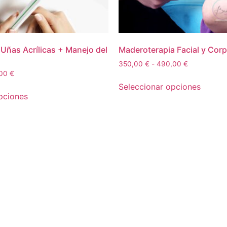
 Uñas Acrílicas + Manejo del
Maderoterapia Facial y Corp
350,00
€
-
490,00
€
,00
€
Seleccionar opciones
pciones
be abonar 50€ que se descuentan del precio del curso. 
reserva no es reembolsable bajo ninguna circunstancia