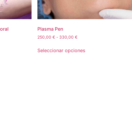
oral
Plasma Pen
250,00
€
-
330,00
€
Seleccionar opciones
El resto se abona el día del mismo. La
.