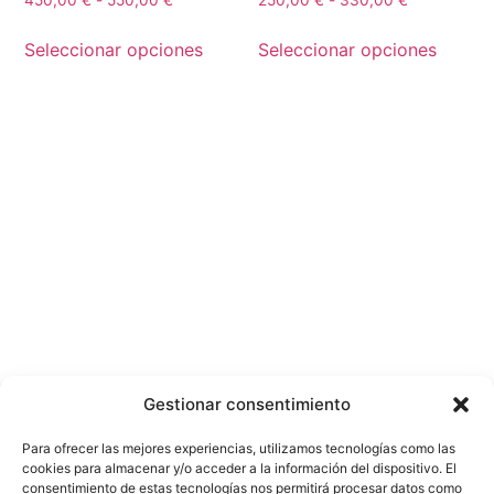
450,00
€
-
550,00
€
250,00
€
-
330,00
€
Seleccionar opciones
Seleccionar opciones
Para reserva de cualquier curso se debe
abonar 50€ que se descuentan del precio
del curso. El resto se abona el día del
mismo. La reserva no es reembolsable
bajo ninguna circunstancia.
Gestionar consentimiento
Para ofrecer las mejores experiencias, utilizamos tecnologías como las
Lugar: C/ Juan Álvarez Mendizabal, 3, 28008,
cookies para almacenar y/o acceder a la información del dispositivo. El
consentimiento de estas tecnologías nos permitirá procesar datos como