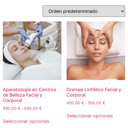
Aparatología en Centros
Drenaje Linfático Facial y
de Belleza Facial y
Corporal
Corporal
450,00
€
-
550,00
€
450,00
€
-
650,00
€
Seleccionar opciones
Seleccionar opciones