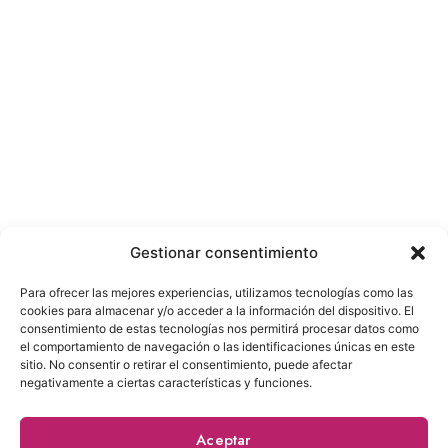
Para reserva de cualquier curso se debe
abonar 50€ que se descuentan del precio
del curso. El resto se abona el día del
mismo. La reserva no es reembolsable
bajo ninguna circunstancia.
Gestionar consentimiento
Para ofrecer las mejores experiencias, utilizamos tecnologías como las
Lugar: C/ Juan Álvarez Mendizabal, 3, 28008,
cookies para almacenar y/o acceder a la información del dispositivo. El
consentimiento de estas tecnologías nos permitirá procesar datos como
Plaza España, Madrid-España
el comportamiento de navegación o las identificaciones únicas en este
Tel. +34 675 71 66 10
sitio. No consentir o retirar el consentimiento, puede afectar
negativamente a ciertas características y funciones.
Aviso legal
|
Términos y Condiciones
|
Política de
Privacidad
|
Política de Cookies
Aceptar