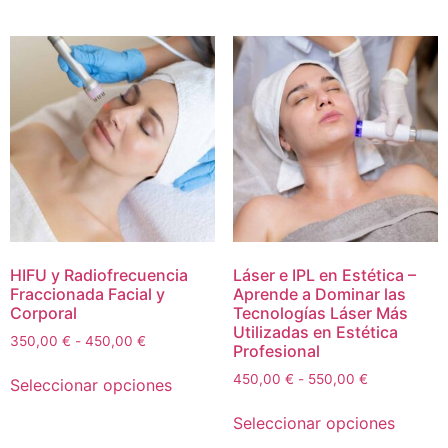
HIFU y Radiofrecuencia
Láser e IPL en Estética –
Fraccionada Facial y
Aprende a Dominar las
Corporal
Tecnologías Láser Más
Utilizadas en Estética
350,00
€
-
450,00
€
Profesional
450,00
€
-
550,00
€
Seleccionar opciones
Seleccionar opciones