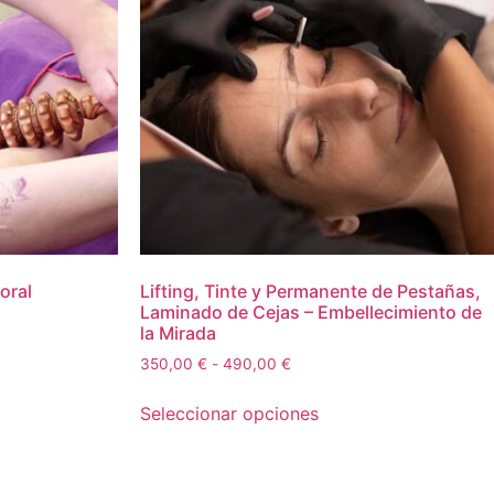
oral
Lifting, Tinte y Permanente de Pestañas,
Laminado de Cejas – Embellecimiento de
la Mirada
350,00
€
-
490,00
€
Seleccionar opciones