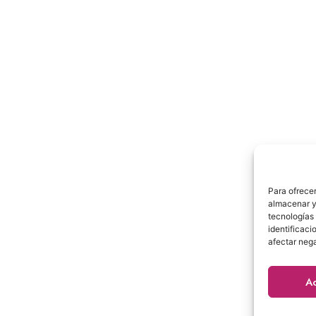
be abonar 50€ que se descuentan del precio del curso. 
reserva no es reembolsable bajo ninguna circunstancia
Para ofrecer
: C/ Juan Álvarez Mendizabal, 3, 28008, Plaza España, Madrid-
almacenar y/
tecnologías
Tel. +34 675 71 66 10
identificaci
afectar nega
so legal
|
Términos y Condiciones
|
Política de Privacidad
|
Política de Coo
A
s