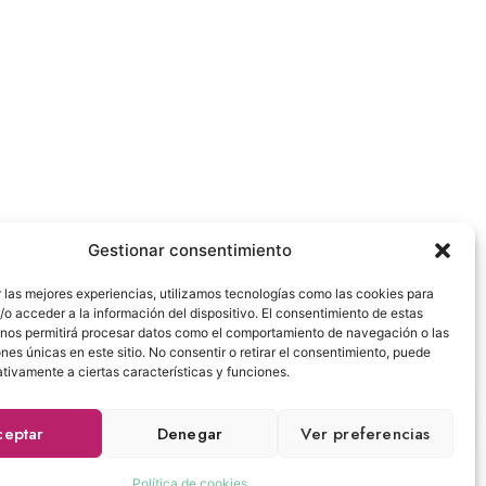
El resto se abona el día del mismo. La
.
Gestionar consentimiento
 las mejores experiencias, utilizamos tecnologías como las cookies para
España
o acceder a la información del dispositivo. El consentimiento de estas
 nos permitirá procesar datos como el comportamiento de navegación o las
ones únicas en este sitio. No consentir o retirar el consentimiento, puede
tivamente a ciertas características y funciones.
kies
ceptar
Denegar
Ver preferencias
Realizado por
Cofana Labs
Política de cookies