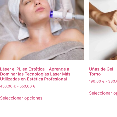
Láser e IPL en Estética – Aprende a
Uñas de Gel –
Dominar las Tecnologías Láser Más
Torno
Utilizadas en Estética Profesional
190,00
€
-
330
450,00
€
-
550,00
€
Seleccionar o
Seleccionar opciones